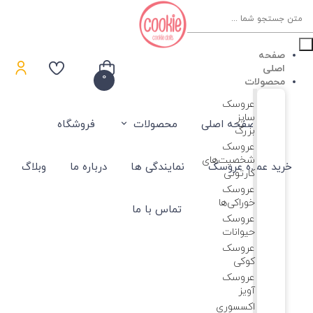
Product
searc
صفحه
اصلی
0
محصولات
عروسک
سایز
صفحه اصلی
محصولات
فروشگاه
بزرگ
عروسک‌
شخصیت‌های
خرید عمده عروسک
نمایندگی ها
درباره ما
وبلاگ
کارتونی
عروسک
خوراکی‌ها
تماس با ما
عروسک
حیوانات
عروسک
کوکی
عروسک
آویز
اکسسوری