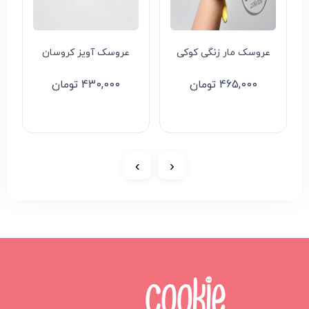
عروسک آویز کروسان
عروسک آویز کربی
430,000
تومان
350,000
تومان
›
‹