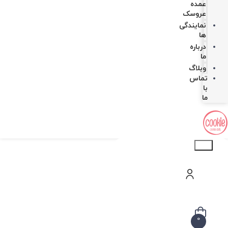
عمده
عروسک
نمایندگی
ها
درباره
ما
وبلاگ
تماس
با
ما
Products
search
0