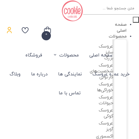
Product
searc
صفحه
اصلی
0
محصولات
عروسک
سایز
صفحه اصلی
محصولات
فروشگاه
بزرگ
عروسک‌
شخصیت‌های
خرید عمده عروسک
نمایندگی ها
درباره ما
وبلاگ
کارتونی
عروسک
خوراکی‌ها
تماس با ما
عروسک
حیوانات
عروسک
کوکی
عروسک
آویز
اکسسوری