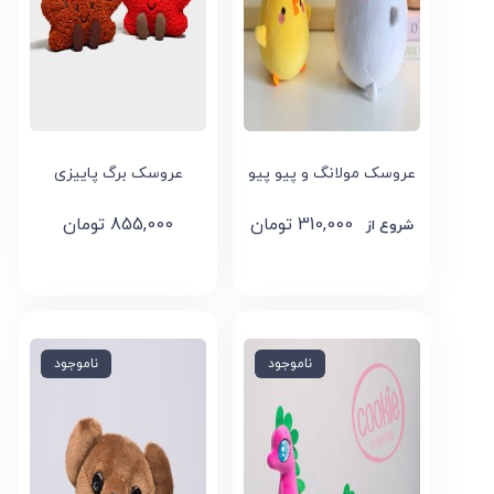
عروسک مولانگ و پیو پیو
عروسک برگ پاییزی
310,000
تومان
855,000
تومان
ناموجود
ناموجود