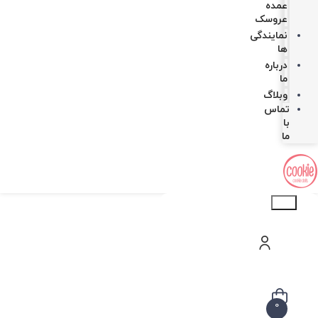
عمده
عروسک
نمایندگی
ها
درباره
ما
وبلاگ
تماس
با
ما
Products
search
0