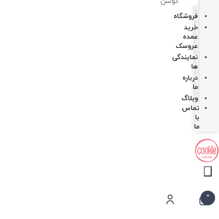
کوسن
فروشگاه
خرید
عمده
عروسک
نمایندگی
ها
درباره
ما
وبلاگ
تماس
با
ما
Products
search
0