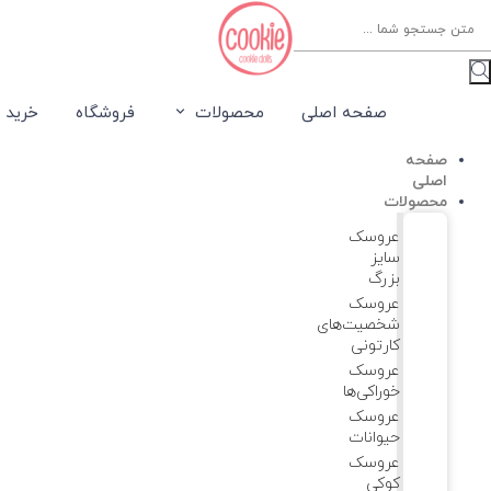
Product
searc
صفحه اصلی
محصولات
فروشگاه
خرید 
صفحه
اصلی
محصولات
عروسک
سایز
بزرگ
عروسک‌
شخصیت‌های
کارتونی
عروسک
خوراکی‌ها
عروسک
حیوانات
عروسک
کوکی