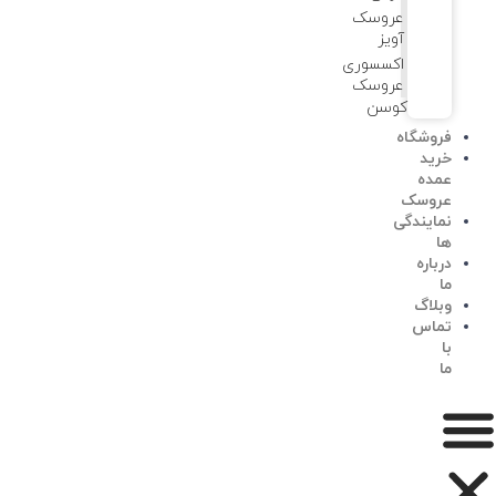
عروسک
آویز
اکسسوری
عروسک
کوسن
فروشگاه
خرید
عمده
عروسک
نمایندگی
ها
درباره
ما
وبلاگ
تماس
با
ما