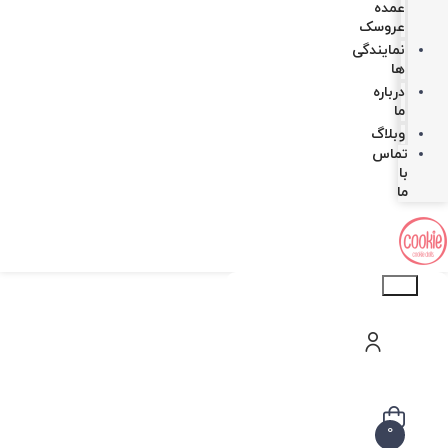
عمده
عروسک
نمایندگی
ها
درباره
ما
وبلاگ
تماس
با
ما
Products
search
0