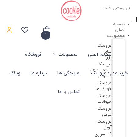
Product
searc
صفحه
اصلی
0
محصولات
عروسک
سایز
صفحه اصلی
محصولات
فروشگاه
بزرگ
عروسک‌
شخصیت‌های
خرید عمده عروسک
نمایندگی ها
درباره ما
وبلاگ
کارتونی
عروسک
خوراکی‌ها
تماس با ما
عروسک
حیوانات
عروسک
کوکی
عروسک
آویز
اکسسوری