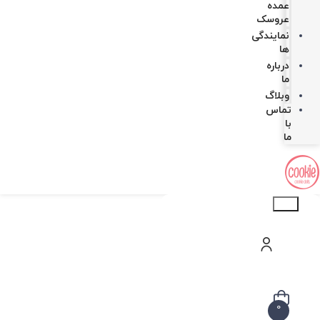
عمده
عروسک
نمایندگی
ها
درباره
ما
وبلاگ
تماس
با
ما
Products
search
0