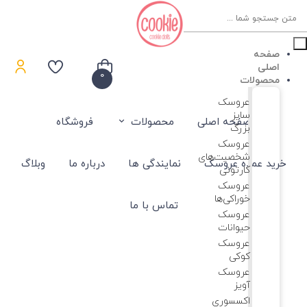
Product
searc
صفحه
اصلی
0
محصولات
عروسک
سایز
صفحه اصلی
محصولات
فروشگاه
بزرگ
عروسک‌
شخصیت‌های
خرید عمده عروسک
نمایندگی ها
درباره ما
وبلاگ
کارتونی
عروسک
خوراکی‌ها
تماس با ما
عروسک
حیوانات
عروسک
کوکی
عروسک
آویز
اکسسوری