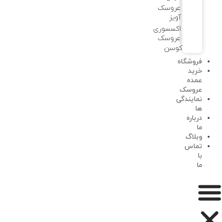
عروسک
آویز
اکسسوری
عروسک
کوسن
فروشگاه
خرید
عمده
عروسک
نمایندگی
ها
درباره
ما
وبلاگ
تماس
با
ما