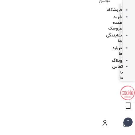
کوسن
فروشگاه
خرید
عمده
عروسک
نمایندگی
ها
درباره
ما
وبلاگ
تماس
با
ما
Products
search
0