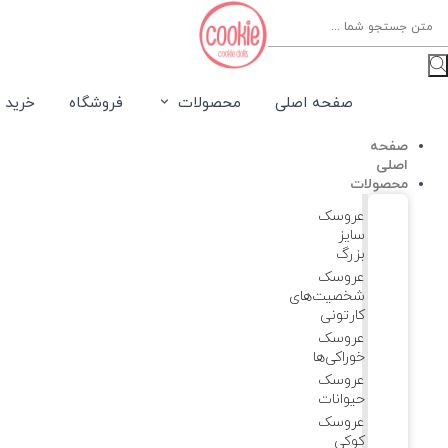
Product
searc
صفحه اصلی
محصولات
فروشگاه
خرید 
صفحه
اصلی
محصولات
عروسک
سایز
بزرگ
عروسک‌
شخصیت‌های
کارتونی
عروسک
خوراکی‌ها
عروسک
حیوانات
عروسک
کوکی