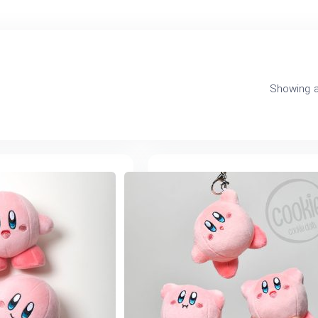
Sorted
Showing al
by
latest