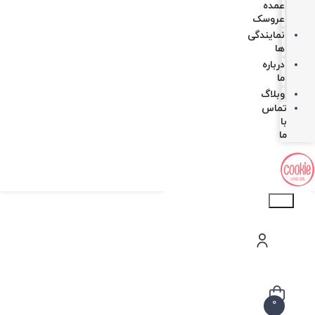
عمده
عروسک
نمایندگی
ها
درباره
ما
وبلاگ
تماس
با
ما
Products
search
0