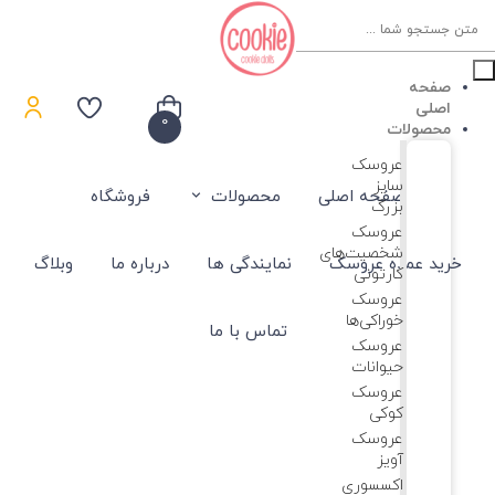
Product
searc
صفحه
اصلی
0
محصولات
عروسک
سایز
صفحه اصلی
محصولات
فروشگاه
بزرگ
عروسک‌
شخصیت‌های
خرید عمده عروسک
نمایندگی ها
درباره ما
وبلاگ
کارتونی
عروسک
خوراکی‌ها
تماس با ما
عروسک
حیوانات
عروسک
کوکی
عروسک
آویز
اکسسوری