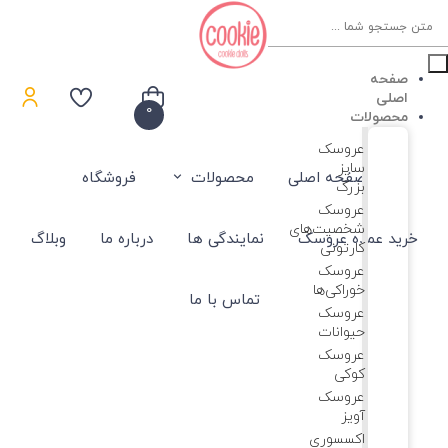
Product
searc
صفحه
اصلی
0
محصولات
عروسک
سایز
صفحه اصلی
محصولات
فروشگاه
بزرگ
عروسک‌
شخصیت‌های
خرید عمده عروسک
نمایندگی ها
درباره ما
وبلاگ
کارتونی
عروسک
خوراکی‌ها
تماس با ما
عروسک
حیوانات
عروسک
کوکی
عروسک
آویز
اکسسوری