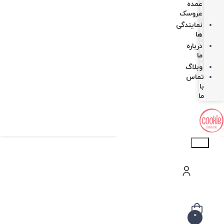
عمده
عروسک
نمایندگی
ها
درباره
ما
وبلاگ
تماس
با
ما
Products
search
0