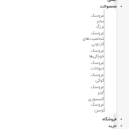
محصولات
عروسک
سایز
بزرگ
عروسک‌
شخصیت‌های
کارتونی
عروسک
خوراکی‌ها
عروسک
حیوانات
عروسک
کوکی
عروسک
آویز
اکسسوری
عروسک
کوسن
فروشگاه
خرید