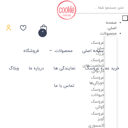
Product
searc
صفحه
اصلی
0
محصولات
عروسک
سایز
صفحه اصلی
محصولات
فروشگاه
بزرگ
عروسک‌
شخصیت‌های
خرید عمده عروسک
نمایندگی ها
درباره ما
وبلاگ
کارتونی
عروسک
خوراکی‌ها
تماس با ما
عروسک
حیوانات
عروسک
کوکی
عروسک
آویز
اکسسوری