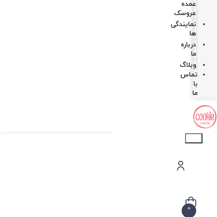
عمده
عروسک
نمایندگی
ها
درباره
ما
وبلاگ
تماس
با
ما
Products
search
0