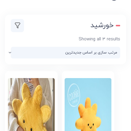
خورشید
Sorted
Showing all 3 results
by
latest