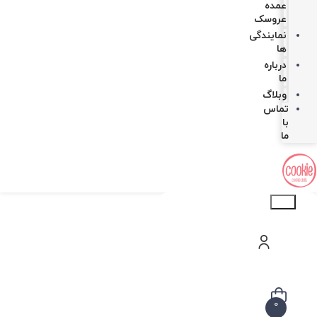
عمده
عروسک
نمایندگی
ها
درباره
ما
وبلاگ
تماس
با
ما
Products
search
0