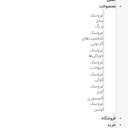
محصولات
عروسک
سایز
بزرگ
عروسک‌
شخصیت‌های
کارتونی
عروسک
خوراکی‌ها
عروسک
حیوانات
عروسک
کوکی
عروسک
آویز
اکسسوری
عروسک
کوسن
فروشگاه
خرید