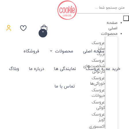
Product
searc
صفحه
اصلی
0
محصولات
عروسک
سایز
صفحه اصلی
محصولات
فروشگاه
بزرگ
عروسک‌
شخصیت‌های
خرید عمده عروسک
نمایندگی ها
درباره ما
وبلاگ
کارتونی
عروسک
خوراکی‌ها
تماس با ما
عروسک
حیوانات
عروسک
کوکی
عروسک
آویز
اکسسوری