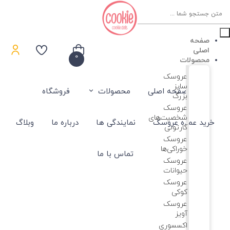
Product
searc
صفحه
اصلی
0
محصولات
عروسک
سایز
صفحه اصلی
محصولات
فروشگاه
بزرگ
عروسک‌
شخصیت‌های
خرید عمده عروسک
نمایندگی ها
درباره ما
وبلاگ
کارتونی
عروسک
خوراکی‌ها
تماس با ما
عروسک
حیوانات
عروسک
کوکی
عروسک
آویز
اکسسوری