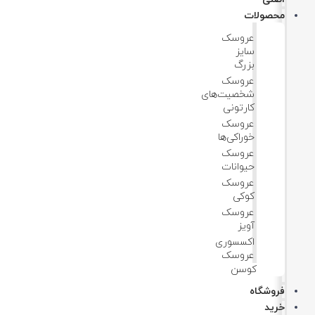
محصولات
عروسک
سایز
بزرگ
عروسک‌
شخصیت‌های
کارتونی
عروسک
خوراکی‌ها
عروسک
حیوانات
عروسک
کوکی
عروسک
آویز
اکسسوری
عروسک
کوسن
فروشگاه
خرید