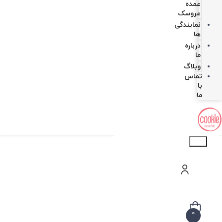
عمده
عروسک
نمایندگی
ها
درباره
ما
وبلاگ
تماس
با
ما
Products
search
0