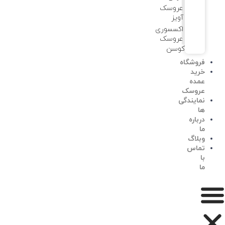
عروسک
آویز
اکسسوری
عروسک
کوسن
فروشگاه
خرید
عمده
عروسک
نمایندگی
ها
درباره
ما
وبلاگ
تماس
با
ما