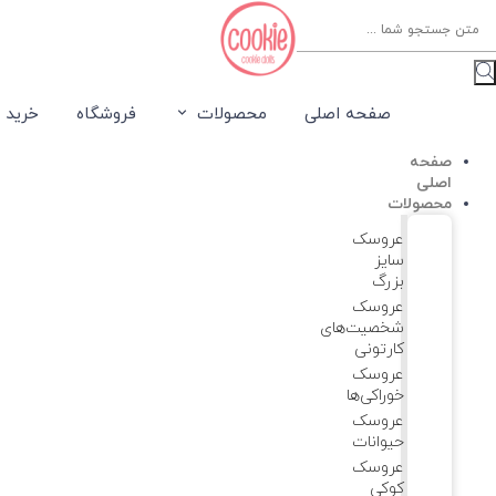
Product
searc
صفحه اصلی
محصولات
فروشگاه
خرید 
صفحه
اصلی
محصولات
عروسک
سایز
بزرگ
عروسک‌
شخصیت‌های
کارتونی
عروسک
خوراکی‌ها
عروسک
حیوانات
عروسک
کوکی