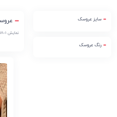
سایز عروسک
عروس
نمایش 1–18 از 23 نتیجه
رنگ عروسک