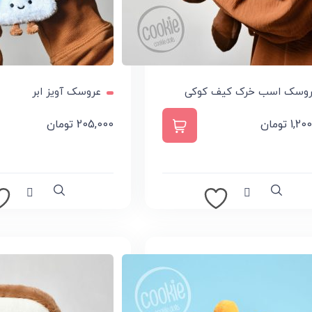
وسک اسب خرک کیف کوکی
عروسک آویز ابر
1,20
تومان
205,000
تومان
ودن به سبد خرید
انتخاب گزینه ها
Compare
Quick view
Compare
Qui