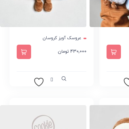
عروسک آویز کروسان
این
430,000
تومان
افزودن به سبد خرید
محصول
دارای
انواع
مختلفی
می
Compare
Quick view
باشد.
گزینه
ها
ممکن
است
در
صفحه
محصول
انتخاب