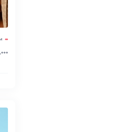
عر
0,000
افز
ck view