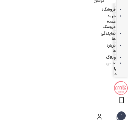
کوسن
فروشگاه
خرید
عمده
عروسک
نمایندگی
ها
درباره
ما
وبلاگ
تماس
با
ما
Products
search
0