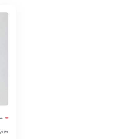
عر
,000
افز