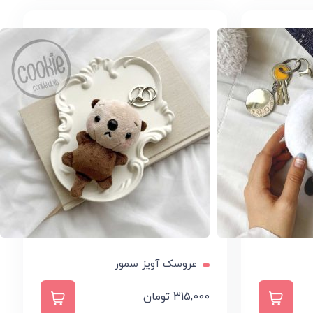
ممکن
است
در
صفحه
محصول
انتخاب
شوند
عروسک آویز سمور
315,000
تومان
افزودن به سبد خرید