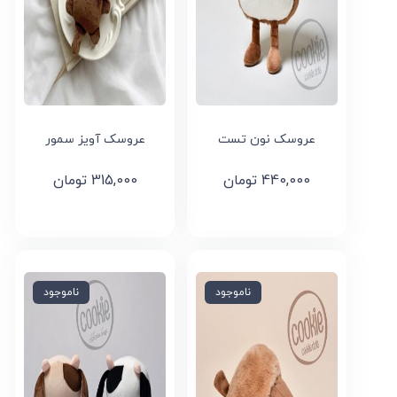
عروسک نون تست
عروسک آویز سمور
440,000
تومان
315,000
تومان
ناموجود
ناموجود