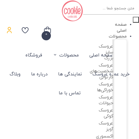
Product
searc
صفحه
اصلی
0
محصولات
عروسک
سایز
صفحه اصلی
محصولات
فروشگاه
بزرگ
عروسک‌
شخصیت‌های
خرید عمده عروسک
نمایندگی ها
درباره ما
وبلاگ
کارتونی
عروسک
خوراکی‌ها
تماس با ما
عروسک
حیوانات
عروسک
کوکی
عروسک
آویز
اکسسوری