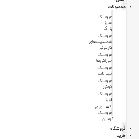
محصولات
عروسک
سایز
بزرگ
عروسک‌
شخصیت‌های
کارتونی
عروسک
خوراکی‌ها
عروسک
حیوانات
عروسک
کوکی
عروسک
آویز
اکسسوری
عروسک
کوسن
فروشگاه
خرید