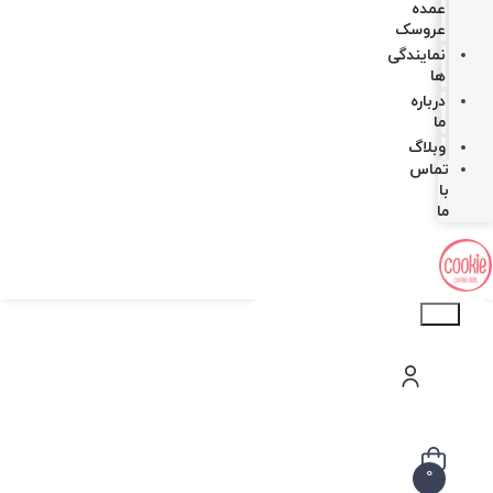
عمده
عروسک
نمایندگی
ها
درباره
ما
وبلاگ
تماس
با
ما
Products
search
0