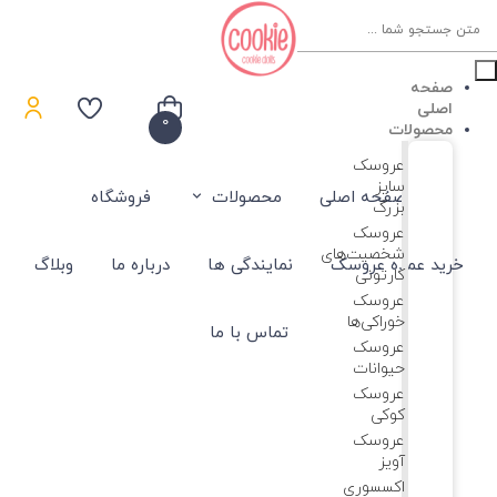
Product
searc
صفحه
اصلی
0
محصولات
عروسک
سایز
صفحه اصلی
محصولات
فروشگاه
بزرگ
عروسک‌
شخصیت‌های
خرید عمده عروسک
نمایندگی ها
درباره ما
وبلاگ
کارتونی
عروسک
خوراکی‌ها
تماس با ما
عروسک
حیوانات
عروسک
کوکی
عروسک
آویز
اکسسوری