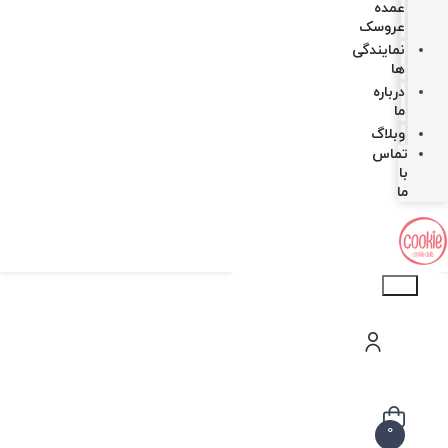
عمده
عروسک
نمایندگی
ها
درباره
ما
وبلاگ
تماس
با
ما
Products
search
0