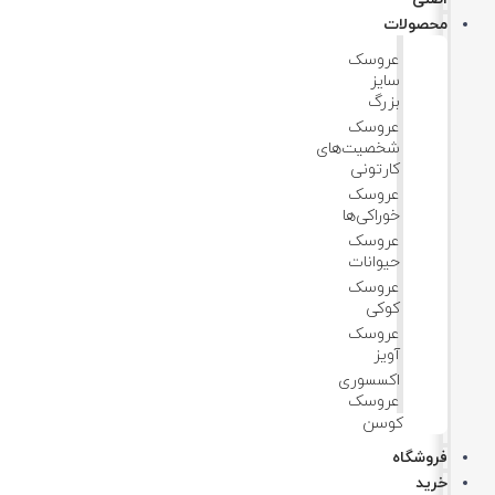
محصولات
عروسک
سایز
بزرگ
عروسک‌
شخصیت‌های
کارتونی
عروسک
خوراکی‌ها
عروسک
حیوانات
عروسک
کوکی
عروسک
آویز
اکسسوری
عروسک
کوسن
فروشگاه
خرید